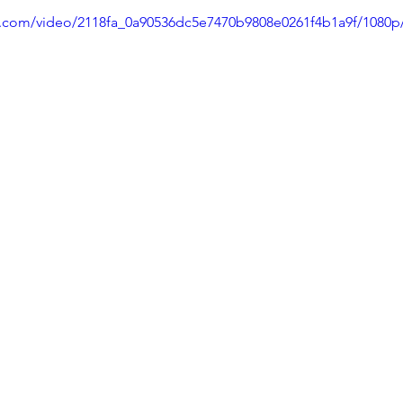
tic.com/video/2118fa_0a90536dc5e7470b9808e0261f4b1a9f/1080p