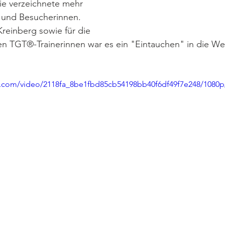
Sie verzeichnete mehr 
 und Besucherinnen. 
Kreinberg sowie für die 
n TGT®-Trainerinnen war es ein "Eintauchen" in die Wes
tic.com/video/2118fa_8be1fbd85cb54198bb40f6df49f7e248/1080