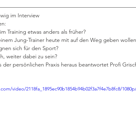
dwig im Interview 
en:
m Training etwas anders als früher? 
inem Jung-Trainer heute mit auf den Weg geben wollen
gnen sich für den Sport?
h, weiter dabei zu sein?
 der persönlichen Praxis heraus beantwortet Profi Gris
tic.com/video/2118fa_1895ec90b1854b94b02f3a7f4e7b8fc8/1080p