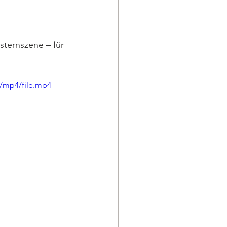
ternszene – für 
p/mp4/file.mp4