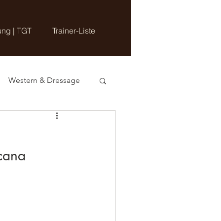
ung | TGT
Trainer-Liste
Western & Dressage
cana