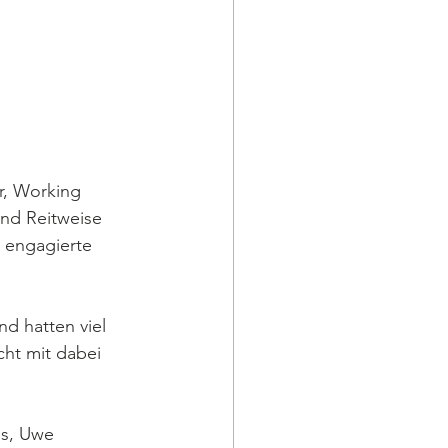
r, Working 
und Reitweise 
e engagierte 
d hatten viel 
ht mit dabei 
 
s, Uwe 