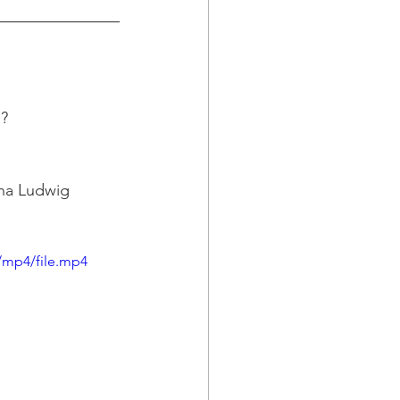
? 
cha Ludwig 
/mp4/file.mp4