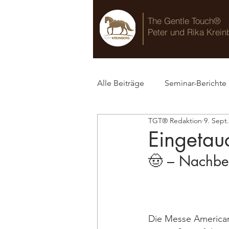
The Gentle Touch®
Peter und Rika Krein
Alle Beiträge
Seminar-Berichte
TGT® Redaktion
9. Sept
TGT® Blog
Eingetau
🤠 – Nachber
Die Messe America