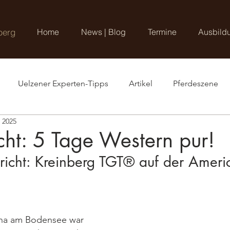
berg
Home
News | Blog
Termine
Ausbild
Uelzener Experten-Tipps
Artikel
Pferdeszene
. 2025
cht: 5 Tage Western pur!
icht: Kreinberg TGT® auf der Ameri
na am Bodensee war 