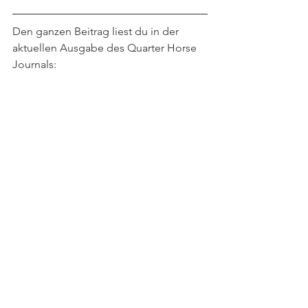
Den ganzen Beitrag liest du in der 
aktuellen Ausgabe des Quarter Horse 
Journals:
Das monatliche Magazin für 
Westernreiten › Quarter Horse Journal 
(
quarter-horse-journal.de
)
Fotos: Danke an Svenja Black!
Artikel
Pferdeszene