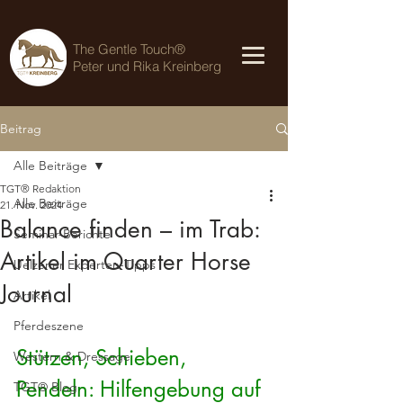
The Gentle Touch®
Peter und Rika Kreinberg
Beitrag
Alle Beiträge
TGT® Redaktion
Alle Beiträge
21. Nov. 2024
Balance finden – im Trab:
Seminar-Berichte
Artikel im Quarter Horse
Uelzener Experten-Tipps
Journal
Artikel
Pferdeszene
Stützen, Schieben, 
Western & Dressage
Pendeln: Hilfengebung auf 
TGT® Blog