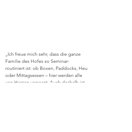
„Ich freue mich sehr, dass die ganze 
Familie des Hofes so Seminar-
routiniert ist: ob Boxen, Paddocks, Heu 
oder Mittagsessen – hier werden alle 
von Herzen versorgt. Auch deshalb ist 
der Andrang hier an Kursplätzen immer 
besonders groß. 