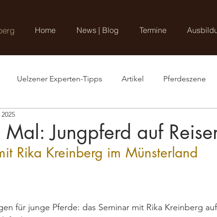
berg
Home
News | Blog
Termine
Ausbild
Uelzener Experten-Tipps
Artikel
Pferdeszene
i 2025
e Mal: Jungpferd auf Reise
mit Rika Kreinberg im Münsterland
gen für junge Pferde: das Seminar mit Rika Kreinberg auf