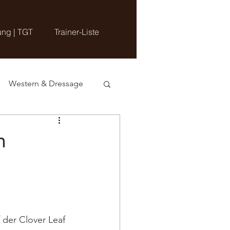
ung | TGT
Trainer-Liste
Western & Dressage
n
 der Clover Leaf 