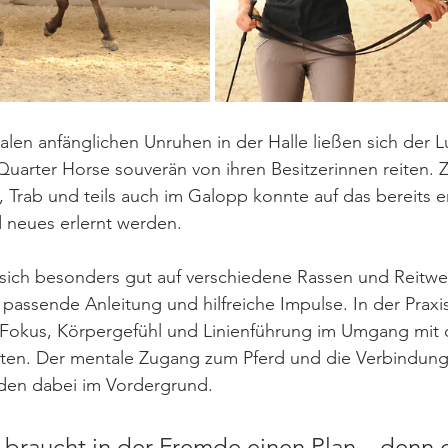
alen anfänglichen Unruhen in der Halle ließen sich der
uarter Horse souverän von ihren Besitzerinnen reiten. 
t, Trab und teils auch im Galopp konnte auf das bereits e
 neues erlernt werden. 
 sich besonders gut auf verschiedene Rassen und Reitwei
e passende Anleitung und hilfreiche Impulse. In der Prax
n: Fokus, Körpergefühl und Linienführung im Umgang mit
iten. Der mentale Zugang zum Pferd und die Verbindung 
den dabei im Vordergrund.
n braucht in der Fremde einen Plan – denn 