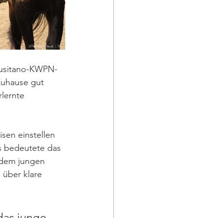
 Lusitano-KWPN-
Zuhause gut 
rlernte 
sen einstellen 
is bedeutete das 
 dem jungen 
über klare 
das junge 