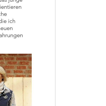
entieren 
che 
ie ich 
neuen 
ahrungen 