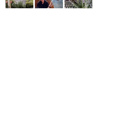
26.-27. Oktober 2024
Aktivstall Strahl, Rettenbach
Ausschreibung hier:
10_Okt_26_27_2024_RETTENBACH
.pdf
PDF herunterladen • 283KB