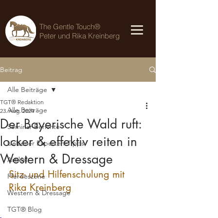
The Gentle Touch®
Peter und Rika Kreinberg
Beitrag
Alle Beiträge
TGT® Redaktion
Alle Beiträge
23. Aug. 2024
Der Bayerische Wald ruft:
Seminar-Berichte
locker & effektiv reiten in
Uelzener Experten-Tipps
Western & Dressage
Artikel
Sitz- und Hilfenschulung mit 
Pferdeszene
Rika Kreinberg
Western & Dressage
TGT® Blog