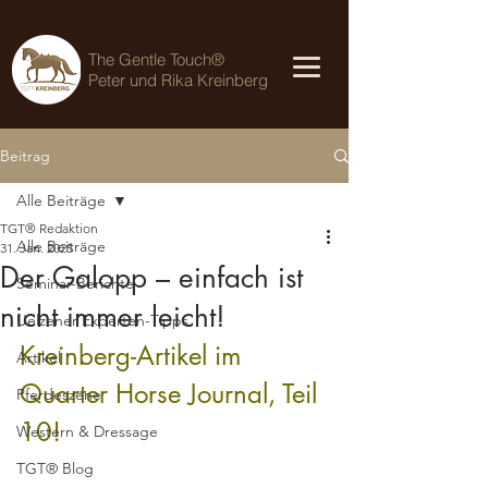
The Gentle Touch®
Peter und Rika Kreinberg
Beitrag
Alle Beiträge
TGT® Redaktion
Alle Beiträge
31. Jan. 2025
Der Galopp – einfach ist
Seminar-Berichte
nicht immer leicht!
Uelzener Experten-Tipps
Kreinberg-Artikel im 
Artikel
Quarter Horse Journal, Teil 
Pferdeszene
10!
Western & Dressage
TGT® Blog