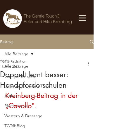
The Gentle Touch®
Peter und Rika Kreinberg
Beitrag
Alle Beiträge
TGT® Redaktion
Alle Beiträge
13. Mai 2023
Doppelt lernt besser:
Seminar-Berichte
Handpferde schulen
Uelzener Experten-Tipps
Kreinberg-Beitrag in der 
Artikel
„Cavallo".
Pferdeszene
Western & Dressage
TGT® Blog