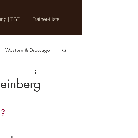
ung | TGT
Trainer-Liste
Western & Dressage
reinberg
m?