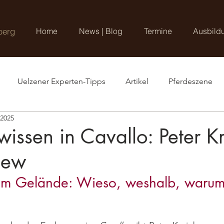
berg
Home
News | Blog
Termine
Ausbild
Uelzener Experten-Tipps
Artikel
Pferdeszene
 2025
wissen in Cavallo: Peter K
view
 im Gelände: Wieso, weshalb, waru