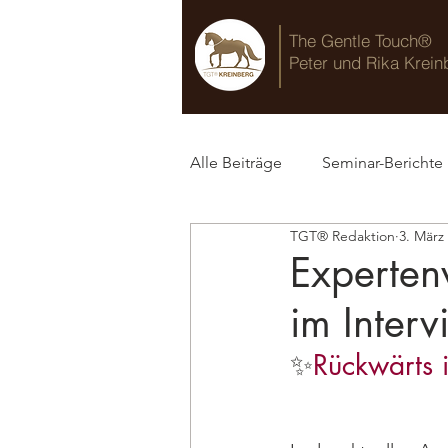
The Gentle Touch®
Peter und Rika Krein
Alle Beiträge
Seminar-Berichte
TGT® Redaktion
3. März
TGT® Blog
Experten
im Inter
✨
Rückwärts