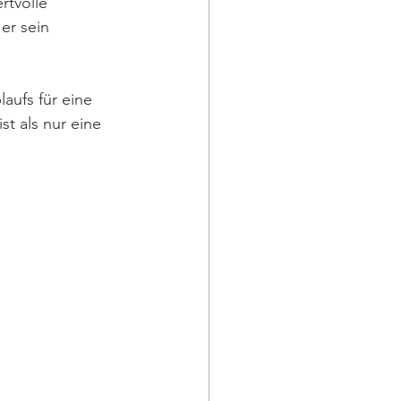
rtvolle 
 er sein 
aufs für eine 
t als nur eine 