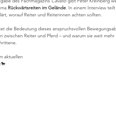
usgabe des Fachmagazins 
Cavallo
 gibt Peter Kreinberg we
ema 
Rückwärtsreiten im Gelände
. In einem Interview teilt
ärt, worauf Reiter und Reiterinnen achten sollten.
tet die Bedeutung dieses anspruchsvollen Bewegungsabl
 zwischen Reiter und Pferd – und warum sie weit mehr is
rittene.
m aktuellen 
🐎