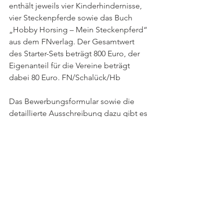
enthält jeweils vier Kinderhindernisse, 
vier Steckenpferde sowie das Buch 
„Hobby Horsing – Mein Steckenpferd“ 
aus dem FNverlag. Der Gesamtwert 
des Starter-Sets beträgt 800 Euro, der 
Eigenanteil für die Vereine beträgt 
dabei 80 Euro. FN/Schalück/Hb
Das Bewerbungsformular sowie die 
detaillierte Ausschreibung dazu gibt es 
hier:
www.pferd-
aktuell.de/breitensport/vereine-und-
betriebe/veranstaltungen-und-
aktionen/rauf-aufs-pferd-rein-in-den-
verein
. 
Bewerbungsschluss ist der 30. April.