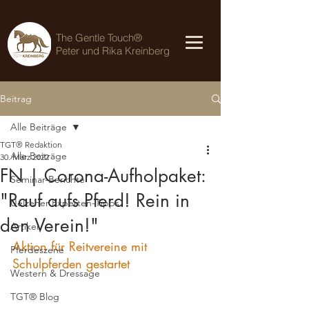
The Gentle Touch®
Peter und Rika Kreinberg
Beitrag
Alle Beiträge
TGT® Redaktion
Alle Beiträge
30. März 2022
FN | Corona-Aufholpaket:
Seminar-Berichte
"Rauf aufs Pferd! Rein in
Uelzener Experten-Tipps
den Verein!"
Artikel
Aktion für Reitvereine mit 
Pferdeszene
Schulpferden gestartet
Western & Dressage
TGT® Blog