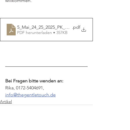
willkommen.
5_Mai_24_25_2025_PK_OldShantyRanch_aktiv
.pdf
PDF herunterladen • 357KB
Bei Fragen bitte wenden an:
Rika, 0172-5404691, 
info@thegentletouch.de
Artikel