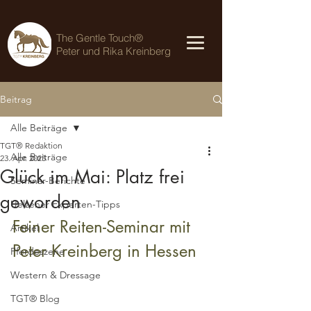
The Gentle Touch®
Peter und Rika Kreinberg
Beitrag
Alle Beiträge
TGT® Redaktion
Alle Beiträge
23. Apr. 2025
Glück im Mai: Platz frei
Seminar-Berichte
geworden
Uelzener Experten-Tipps
Feiner Reiten-Seminar mit 
Artikel
Peter Kreinberg in Hessen
Pferdeszene
Western & Dressage
TGT® Blog