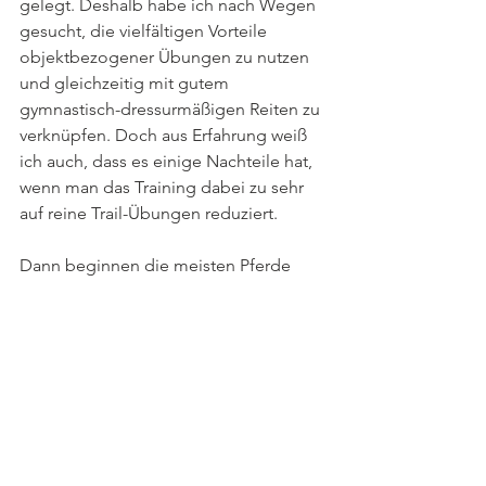
gelegt. Deshalb habe ich nach Wegen 
gesucht, die vielfältigen Vorteile 
objektbezogener Übungen zu nutzen 
und gleichzeitig mit gutem 
gymnastisch-dressurmäßigen Reiten zu 
verknüpfen. Doch aus Erfahrung weiß 
ich auch, dass es einige Nachteile hat, 
wenn man das Training dabei zu sehr 
auf reine Trail-Übungen reduziert. 
Dann beginnen die meisten Pferde 
alsbald, selbsttätig an den 
Hindernissen zu arbeiten. Für viele 
Reiter mag genau das wünschenswert 
sein, dann nämlich, wenn es ihre 
Zielsetzung ist, primär einen „Trail-
Spezialisten“ zu trainieren, der 
hauptsächlich „selbstständig“ am 
hingegebenen Zügel mit tiefer Nase 