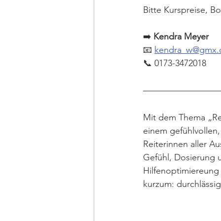
Bitte Kurspreise, 
➡️ 
Kendra Meyer
📧 
kendra_w@gmx.
📞 0173-3472018
Mit dem Thema „Reit
einem gefühlvollen,
Reiterinnen aller A
Gefühl, Dosierung u
Hilfenoptimiereung 
kurzum: durchlässi