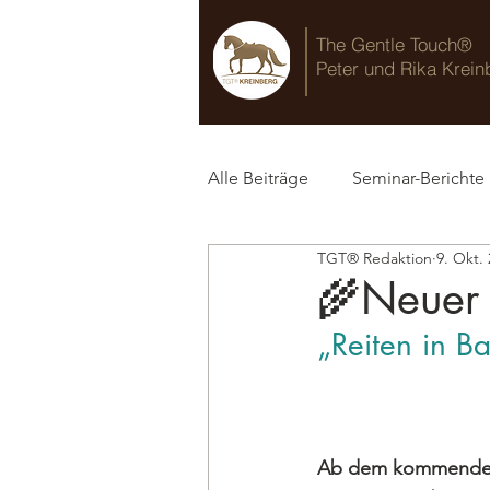
The Gentle Touch®
Peter und Rika Krein
Alle Beiträge
Seminar-Berichte
TGT® Redaktion
9. Okt.
TGT® Blog
🌾Neuer 
„Reiten in B
Ab dem kommende