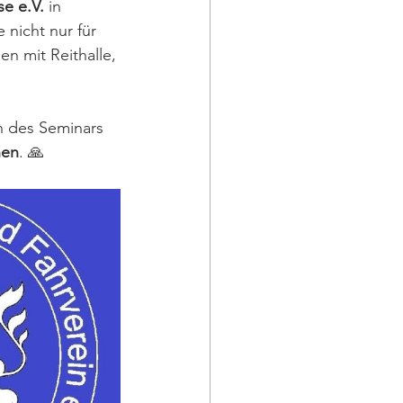
se e.V.
 in 
nicht nur für 
 mit Reithalle, 
n des Seminars 
hen
. 🙏