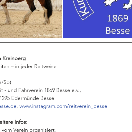
a Kreinberg 
iten – in jeder Reitweise
a/So)
t - und Fahrverein 1869 Besse e.v., 
4295 Edermünde Besse
esse.de
, 
www.instagram.com/reitverein_besse
tere Infos:
 vom Verein organisiert. 