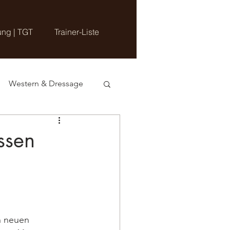
ung | TGT
Trainer-Liste
Western & Dressage
ssen
n neuen 