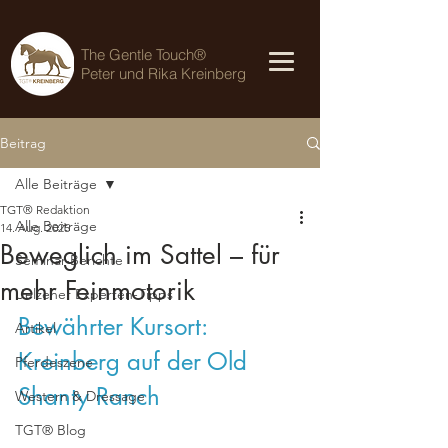
The Gentle Touch®
Peter und Rika Kreinberg
Beitrag
Alle Beiträge
TGT® Redaktion
Alle Beiträge
14. Aug. 2025
Beweglich im Sattel – für
Seminar-Berichte
mehr Feinmotorik
Uelzener Experten-Tipps
Bewährter Kursort: 
Artikel
Kreinberg auf der Old 
Pferdeszene
Shanty Ranch
Western & Dressage
TGT® Blog