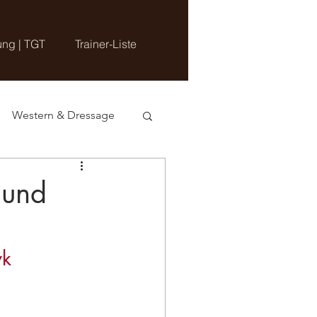
ung | TGT
Trainer-Liste
Western & Dressage
 und
yk