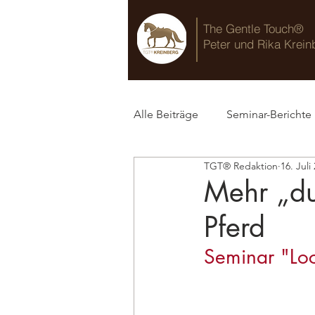
The Gentle Touch®
Peter und Rika Krein
Alle Beiträge
Seminar-Berichte
TGT® Redaktion
16. Juli
TGT® Blog
Mehr „du
Pferd
Seminar "Loc