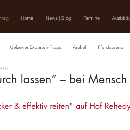
berg
Home
News | Blog
Termine
Ausbild
Uelzener Experten-Tipps
Artikel
Pferdeszene
 2023
rch lassen“ – bei Mensch
ker & effektiv reiten" auf Hof Rehed