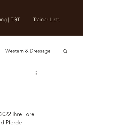
ung | TGT
Trainer-Liste
Western & Dressage
022 ihre Tore. 
nd Pferde-