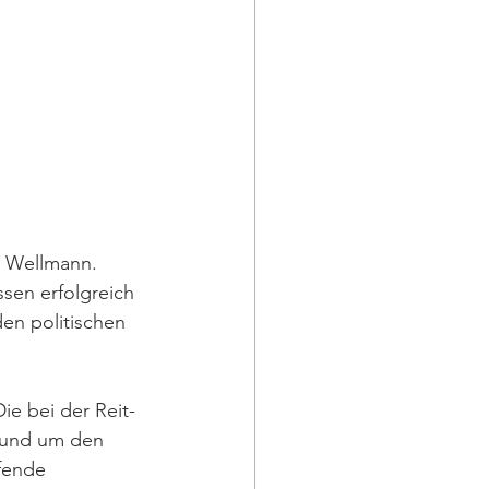
s Wellmann. 
sen erfolgreich 
en politischen 
ie bei der Reit-
 rund um den 
fende 