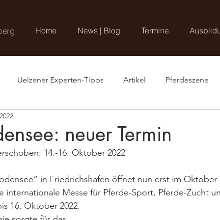
berg
Home
News | Blog
Termine
Ausbild
Uelzener Experten-Tipps
Artikel
Pferdeszene
 2022
densee: neuer Termin
rschoben: 14.-16. Oktober 2022
densee“ in Friedrichshafen öffnet nun erst im Oktober 2
 internationale Messe für Pferde-Sport, Pferde-Zucht u
bis 16. Oktober 2022.
e sorgte für das 