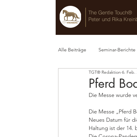
The Gentle Touch®
Peter und Rika Krein
Alle Beiträge
Seminar-Berichte
TGT® Redaktion
6. Feb.
TGT® Blog
Pferd Bo
Die Messe wurde ve
Die Messe „Pferd Bo
Neues Datum für die
Haltung ist der 14. 
Die Corona-Pandemi