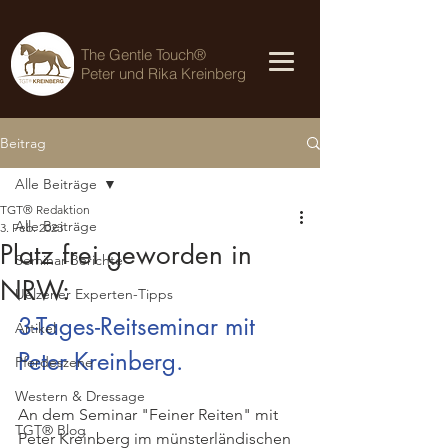
The Gentle Touch®
Peter und Rika Kreinberg
Beitrag
Alle Beiträge
TGT® Redaktion
Alle Beiträge
3. Feb. 2023
Platz frei geworden in
Seminar-Berichte
NRW:
Uelzener Experten-Tipps
3-Tages-Reitseminar mit 
Artikel
Peter Kreinberg. 
Pferdeszene
Western & Dressage
An dem Seminar "Feiner Reiten" mit 
TGT® Blog
Peter Kreinberg im münsterländischen 