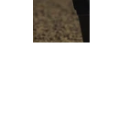
Ausschreibung:
3_Marz_10_12_2023_RAESFELD_Anmldg
.pdf