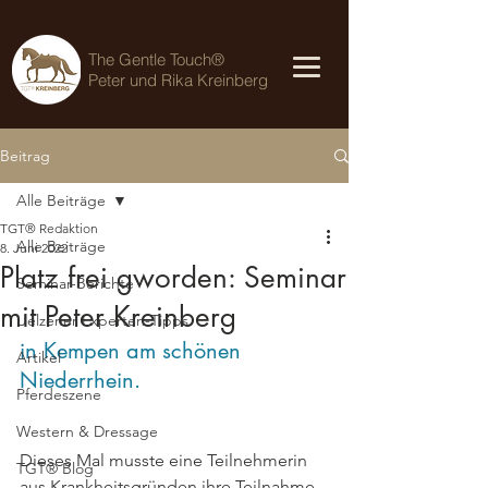
The Gentle Touch®
Peter und Rika Kreinberg
Beitrag
Alle Beiträge
TGT® Redaktion
Alle Beiträge
8. Juni 2022
Platz frei gworden: Seminar
Seminar-Berichte
mit Peter Kreinberg
Uelzener Experten-Tipps
in Kempen am schönen 
Artikel
Niederrhein.
Pferdeszene
Western & Dressage
Dieses Mal musste eine Teilnehmerin 
TGT® Blog
aus Krankheitsgründen ihre Teilnahme 