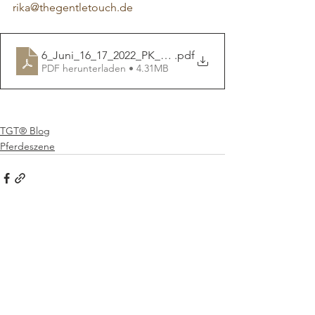
rika@thegentletouch.de
6_Juni_16_17_2022_PK_KEMPEN
.pdf
PDF herunterladen • 4.31MB
TGT® Blog
Pferdeszene
Kommentare