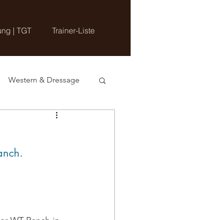
ung | TGT
Trainer-Liste
Western & Dressage
anch.