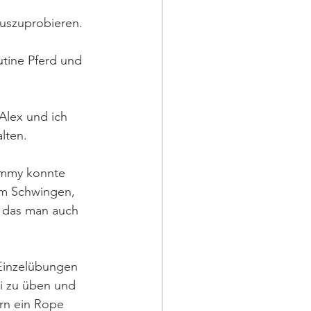
uszuprobieren. 
tine Pferd und 
Alex und ich 
lten. 
dummy konnte 
om Schwingen, 
o das man auch 
 Einzelübungen 
li zu üben und 
rn ein Rope 