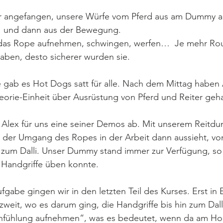
r angefangen, unsere Würfe vom Pferd aus am Dummy a
  und dann aus der Bewegung. 
das Rope aufnehmen, schwingen, werfen…  Je mehr Rou
ben, desto sicherer wurden sie. 
 gab es Hot Dogs satt für alle. Nach dem Mittag haben 
eorie-Einheit über Ausrüstung von Pferd und Reiter geha
lt Alex für uns eine seiner Demos ab. Mit unserem Reit
e der Umgang des Ropes in der Arbeit dann aussieht, v
is zum Dalli. Unser Dummy stand immer zur Verfügung, s
 Handgriffe üben konnte. 
fgabe gingen wir in den letzten Teil des Kurses. Erst in
zweit, wo es darum ging, die Handgriffe bis hin zum Dal
hfühlung aufnehmen“, was es bedeutet, wenn da am Ho