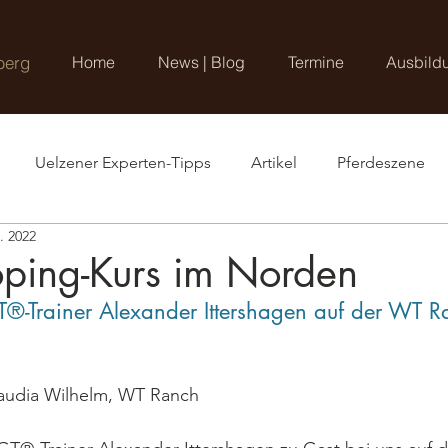
berg
Home
News | Blog
Termine
Ausbild
Uelzener Experten-Tipps
Artikel
Pferdeszene
. 2022
ping-Kurs im Norden
T®-Trainer Alexander Ittershagen auf der WT R
audia Wilhelm, WT Ranch 