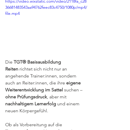
https://video.wixstatic.com/video/2118fa_c28
36681483543aa94762feec83c4750/1080p/mp4/
file.mp4
Die 
TGT® Basisausbildung 
Reiten
 richtet sich nicht nur an 
angehende Trainer:innen, sondern 
auch an Reiter:innen, die ihre 
eigene 
Weiterentwicklung im Sattel
 suchen – 
ohne Prüfungsdruck
, aber mit 
nachhaltigem Lernerfolg
 und einem 
neuen Körpergefühl.
Ob als Vorbereitung auf die 