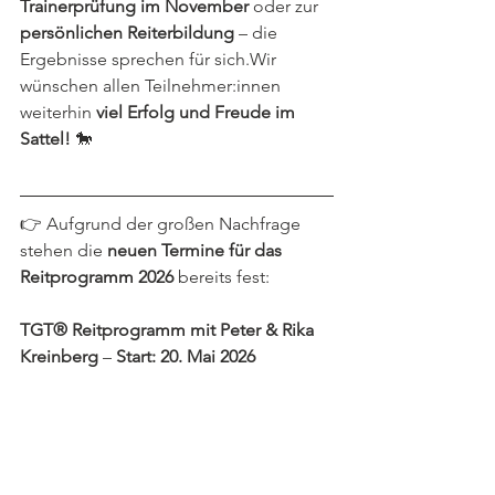
Trainerprüfung im November
 oder zur 
persönlichen Reiterbildung
 – die 
Ergebnisse sprechen für sich.Wir 
wünschen allen Teilnehmer:innen 
weiterhin 
viel Erfolg und Freude im 
Sattel!
 🐎
👉 Aufgrund der großen Nachfrage 
stehen die 
neuen Termine für das 
Reitprogramm 2026
 bereits fest:
TGT® Reitprogramm mit Peter & Rika 
Kreinberg
 – 
Start: 20. Mai 2026
📍Alle Infos findest du hier:  
www.thegentletouch.de/ausbildung/tgt
®-ausbildung-reiten-basis
Rika Kreinberg:
rika@thegentletouch.de