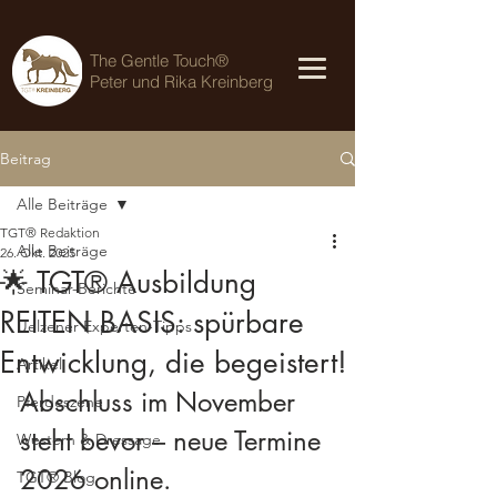
The Gentle Touch®
Peter und Rika Kreinberg
Beitrag
Alle Beiträge
TGT® Redaktion
Alle Beiträge
26. Okt. 2025
🌟 TGT® Ausbildung
Seminar-Berichte
REITEN BASIS: spürbare
Uelzener Experten-Tipps
Entwicklung, die begeistert!
Artikel
Abschluss im November 
Pferdeszene
steht bevor – neue Termine 
Western & Dressage
2026 online.
TGT® Blog