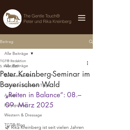
The Gentle Touch®
Peter und Rika Kreinberg
Beitrag
Alle Beiträge
TGT® Redaktion
Alle Beiträge
5. Feb. 2025
Peter Kreinberg-Seminar im
Seminar-Berichte
Bayerischen Wald
Uelzener Experten-Tipps
„
Reiten in Balance“: 08.–
Artikel
09. März 2025
Pferdeszene
Western & Dressage
TGT® Blog
🌿 Rika Kreinberg ist seit vielen Jahren 