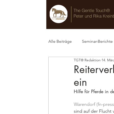
The Gentle Touch®
Peter und Rika Krein
Alle Beiträge
Seminar-Berichte
TGT® Redaktion
14. Mär
TGT® Blog
Reiterver
ein
Hilfe für Pferde in 
Warendorf (fn-press)
sind auf der Flucht 