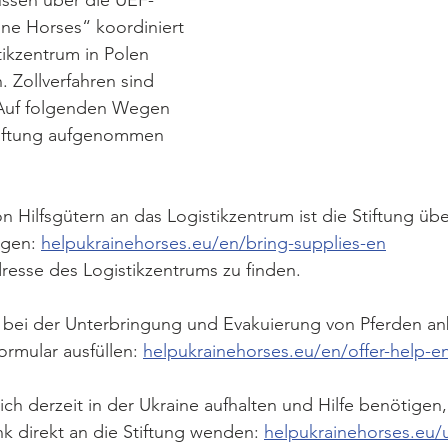
üssen über die UEF-
ine Horses“ koordiniert 
ikzentrum in Polen 
 Zollverfahren sind 
 Auf folgenden Wegen 
tiftung aufgenommen 
 Hilfsgütern an das Logistikzentrum ist die Stiftung üb
igen: 
helpukrainehorses.eu/en/bring-supplies-en
dresse des Logistikzentrums zu finden. 
e bei der Unterbringung und Evakuierung von Pferden an
ormular ausfüllen: 
helpukrainehorses.eu/en/offer-help-e
ich derzeit in der Ukraine aufhalten und Hilfe benötigen, 
k direkt an die Stiftung wenden: 
helpukrainehorses.eu/u