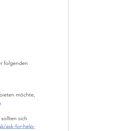
er folgenden 
bieten möchte, 
n
sollten sich 
k/ask-for-help-