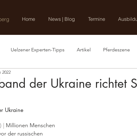
berg
Home
News | Blog
Termine
Ausbild
Uelzener Experten-Tipps
Artikel
Pferdeszene
z 2022
band der Ukraine richtet S
der Ukraine
 | 
Millionen Menschen 
vor der russischen 