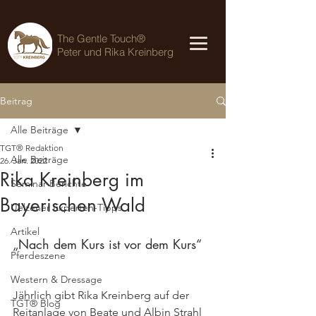
The Gentle Touch®
Peter und Rika Kreinberg
Beitrag
Alle Beiträge
TGT® Redaktion
Alle Beiträge
26. Jan. 2022
Rika Kreinberg im
Seminar-Berichte
Bayerischen Wald
Uelzener Experten-Tipps
Artikel
„Nach dem Kurs ist vor dem Kurs“
Pferdeszene
Western & Dressage
Jährlich gibt Rika Kreinberg auf der 
TGT® Blog
Reitanlage von Beate und Albin Strahl 