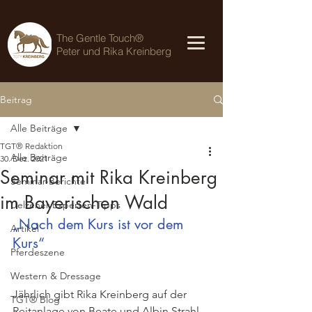
The Gentle Touch®
Peter und Rika Kreinberg
Beitrag
Alle Beiträge
TGT® Redaktion
Alle Beiträge
30. Dez. 2021
Seminar mit Rika Kreinberg
Seminar-Berichte
im Bayerischen Wald
Uelzener Experten-Tipps
„Nach dem Kurs ist vor dem 
Artikel
Kurs“
Pferdeszene
Western & Dressage
Jährlich gibt Rika Kreinberg auf der 
TGT® Blog
Reitanlage von Beate und Albin Strahl 