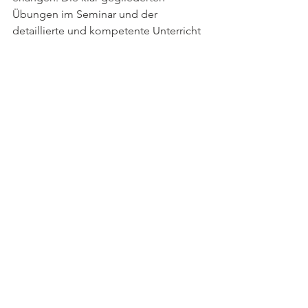
Übungen im Seminar und der 
detaillierte und kompetente Unterricht 
von Peter und Rika Kreinberg helfen dir 
und deinem Pferd, diese Ziele für dich 
zu erarbeiten.
Eins werden mit dem Pferd – 
nimm dir die Zeit dazu
Artikel | Alle traditionellen und 
kultivierten Reitlehren haben eines 
gemeinsam – sie folgen den gleichen 
bewährten Prinzipien in der 
Ausbildung eines Reitpferdes: ruhig - 
vorwärts - gerade! Diese drei Punkte 
benennen die natürlichen psychischen 