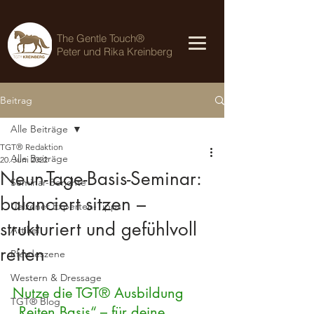
The Gentle Touch®
Peter und Rika Kreinberg
Beitrag
Alle Beiträge
TGT® Redaktion
Alle Beiträge
20. Juni 2022
Neun-Tage-Basis-Seminar:
Seminar-Berichte
balanciert sitzen –
Uelzener Experten-Tipps
strukturiert und gefühlvoll
Artikel
reiten
Pferdeszene
Western & Dressage
Nutze die TGT® Ausbildung 
TGT® Blog
„Reiten Basis“ – für deine 