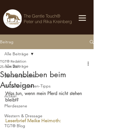
The Gentle Touch®
Peter und Rika Kreinberg
Beitrag
Alle Beiträge
TGT® Redaktion
Alle Beiträge
25. Juni 2021
Stehenbleiben beim
Seminar-Berichte
Aufsteigen
Uelzener Experten-Tipps
Was tun, wenn mein Pferd nicht stehen 
Artikel
bleibt?
Pferdeszene
Western & Dressage
Leserbrief Meike Heimoth:
TGT® Blog