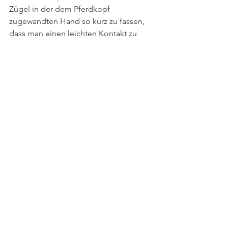
Zügel in der dem Pferdkopf 
zugewandten Hand so kurz zu fassen, 
dass man einen leichten Kontakt zu 
beiden Maulseiten erhalten kann, der 
Zügel auf der Reiterseite ist dabei 
etwas kürzer gefasst.
Sollte das Pferd sich einmal einen 
Schritt vorwärtsbewegen, so kann man 
es mit einem Impuls gleich wieder 
ruhig stellen. Nach dem Aufsitzen 
sollte man stets eine gewisse Zeit ruhig 
sitzen bleiben, die Zügel noch einmal 
ablängen, sich im Sattel zurechtsetzen 
und dann mit kontrollierten ersten 
Schritten anreiten.
Text & Fotos: RK (Bilder: TGT®-