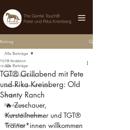
The Gentle Touch®
Peter und Rika Kreinberg
Beitrag
Alle Beiträge
TGT® Redaktion
Alle Beiträge
19. Juli
TGT® Grillabend mit Pete
Seminar-Berichte
und Rika Kreinberg: Old
Uelzener Experten-Tipps
Shanty Ranch
Artikel
🔥 Zuschauer, 
Pferdeszene
Kursteilnehmer und TGT® 
Western & Dressage
Trainer*innen willkommen
TGT® Blog