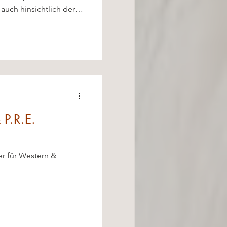
auch hinsichtlich der
en des individuellen
 P.R.E.
r für Western &