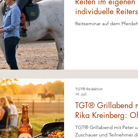
Reiten im eigenen S
individuelle Reiter
Rika Kreinberg
Reitseminar auf dem Pferde
TGT® Redaktion
19. Juli
TGT® Grillabend m
Rika Kreinberg: O
Ranch
TGT® Grillabend mit Peter u
Zuschauer und Teilnehmer d