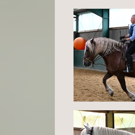
Western & Dressage
TGT®