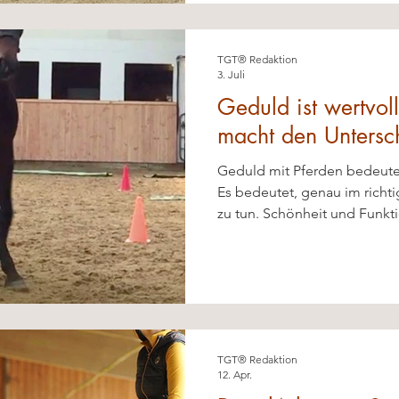
TGT® Redaktion
3. Juli
Geduld ist wertvol
macht den Untersc
Geduld mit Pferden bedeutet 
Es bedeutet, genau im rich
zu tun. Schönheit und Funktionalität im Reiten zu
verbinden, ist ein Ziel, das v
kommt man dorthin? Die Bo
Kreinberg
TGT® Redaktion
12. Apr.