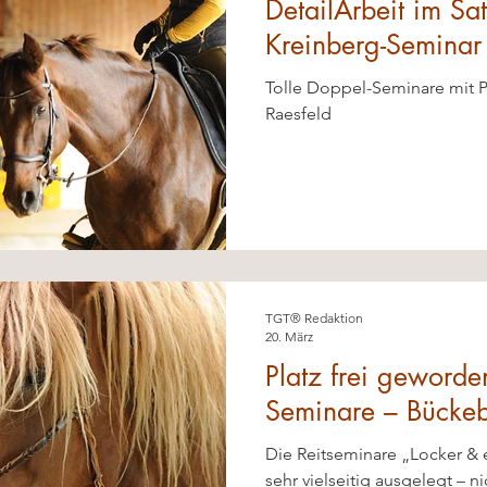
DetailArbeit im Sat
Kreinberg-Seminar 
Tolle Doppel-Seminare mit P
Raesfeld
TGT® Redaktion
20. März
Platz frei geworde
Seminare – Bücke
Bleckede
Die Reitseminare „Locker & e
sehr vielseitig ausgelegt – n