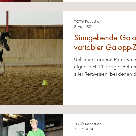
TGT® Redaktion
2. Aug. 2024
Sinngebende Galo
variabler Galopp-Z
Uelzener-Tipp mit Peter Kre
eignet sich für fortgeschritt
aller Reitweisen, bei denen 
regelmäßig zum Training ge
unterschiedlich große Zirke
Linienführungen lassen sich 
und Kondition des Pferdes g
Gleichzeitig schult die Übun
Reiters, die Feinabstimmung
TGT® Redaktion
vorausschauende Reiten.
7. Juni 2024