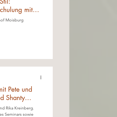
til:
schulung mit
hof Moisburg
it Pete und
ld Shanty
nd Rika Kreinberg.
es Seminars sowie