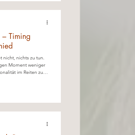
l – Timing
hied
nicht, nichts zu tun.
tigen Moment weniger
iele teilen. Doch wie
denschule von Peter