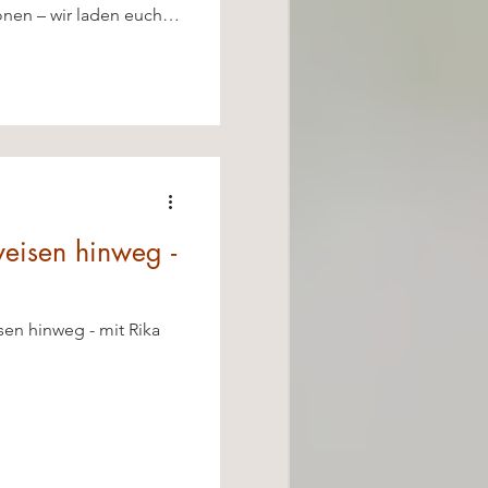
onen – wir laden euch
hen Grillabend ein!
weisen hinweg -
sen hinweg - mit Rika