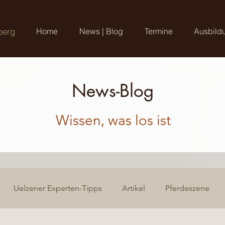
berg
Home
News | Blog
Termine
Ausbild
News-Blog
Wissen, was los ist
Uelzener Experten-Tipps
Artikel
Pferdeszene