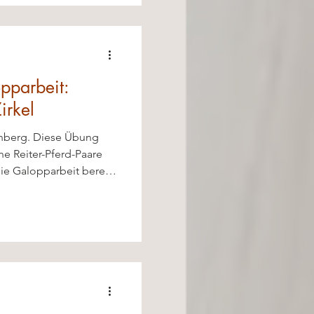
pparbeit:
irkel
inberg. Diese Übung
ene Reiter-Pferd-Paare
die Galopparbeit bereits
hört. Durch
l und wechselnde
Balance, Biegung, Kraft
ezielt verbessern.
g das Sitzgefühl des
 der Hilfen und das