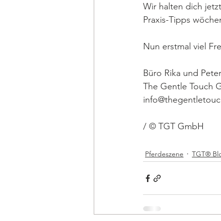
Wir halten dich je
Praxis-Tipps wöchen
Nun erstmal viel F
Büro Rika und Pete
The Gentle Touch
info@thegentletouc
/ © TGT GmbH
Pferdeszene
TGT® Bl