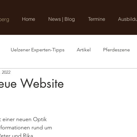
berg
Home
News | Blog
Termine
Ausbild
Uelzener Experten-Tipps
Artikel
Pferdeszene
. 2022
eue Website
it einer neuen Optik 
formationen rund um 
eter und Rika 