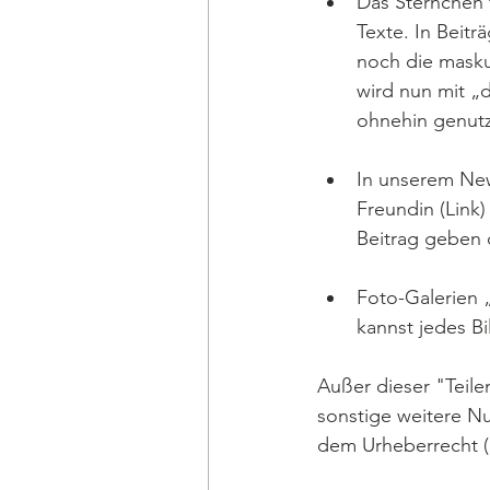
Das Sternchen f
Texte. In Beit
noch die maskul
wird nun mit „d
ohnehin genutz
In unserem News
Freundin (Link)
Beitrag geben d
Foto-Galerien 
kannst jedes Bi
Außer dieser "Teile
sonstige weitere Nut
dem Urheberrecht 