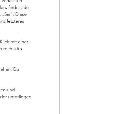
 verfassten 
en, findest du 
 „Sie“. Diese 
rd letzteres 
lick mit einer 
n rechts im 
sehen. Du 
gen und 
lder unterliegen 