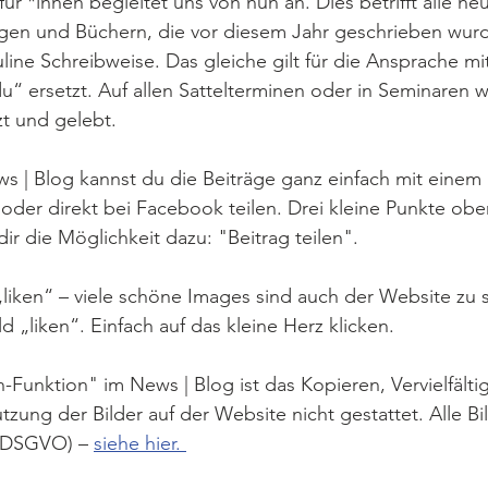
ür *innen begleitet uns von nun an. Dies betrifft alle neu
rägen und Büchern, die vor diesem Jahr geschrieben wurd
ine Schreibweise. Das gleiche gilt für die Ansprache mit
u“ ersetzt. Auf allen Sattelterminen oder in Seminaren wi
t und gelebt.
 | Blog kannst du die Beiträge ganz einfach mit einem K
 oder direkt bei Facebook teilen. Drei kleine Punkte obe
ir die Möglichkeit dazu: "Beitrag teilen". 
„liken“ – viele schöne Images sind auch der Website zu 
ld „liken“. Einfach auf das kleine Herz klicken. 
n-Funktion" im News | Blog ist das Kopieren, Vervielfälti
zung der Bilder auf der Website nicht gestattet. Alle Bi
(DSGVO) – 
siehe hier. 