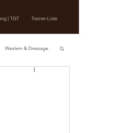
ung | TGT
Trainer-Liste
Western & Dressage