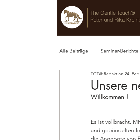
The Gentle Touch®
Peter und Rika Krein
Alle Beiträge
Seminar-Berichte
TGT® Redaktion
24. Feb
TGT® Blog
Unsere n
Willkommen !
Es ist vollbracht. M
und gebündelten In
die Angebote von P