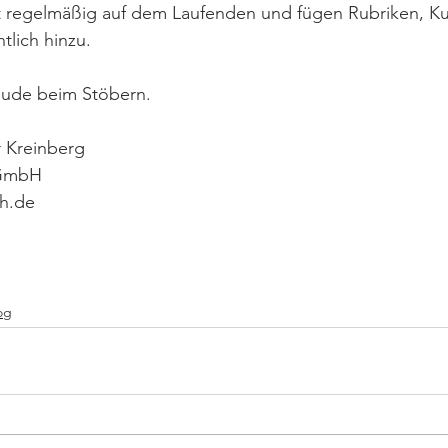
tzt regelmäßig auf dem Laufenden und fügen Rubriken, K
tlich hinzu.
reude beim Stöbern.
r Kreinberg
 GmbH
h.de
og