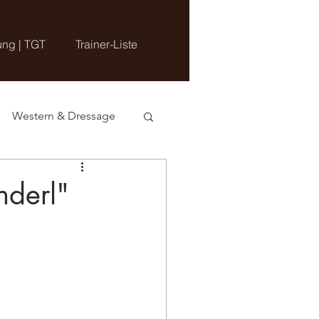
ung | TGT
Trainer-Liste
Western & Dressage
nderl"