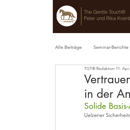
The Gentle Touch®
Peter und Rika Krein
Alle Beiträge
Seminar-Berichte
TGT® Redaktion
11. Apr
TGT® Blog
Vertraue
in der An
Solide Basis-
Uelzener Sicherheit