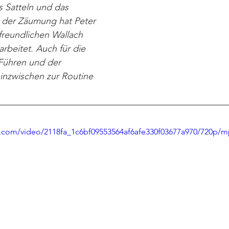
s Satteln und das 
 der Zäumung hat Peter 
freundlichen Wallach 
arbeitet. Auch für die 
 Führen und der 
inzwischen zur Routine 
tic.com/video/2118fa_1c6bf09553564af6afe330f03677a970/720p/m