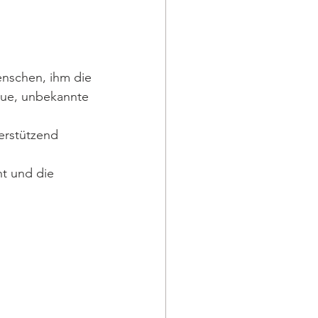
enschen, ihm die 
eue, unbekannte 
erstützend 
t und die 