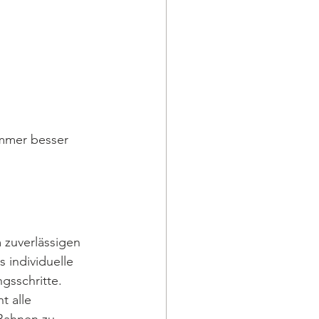
immer besser 
 zuverlässigen 
 individuelle 
gsschritte.
t alle 
 Bahnen zu 