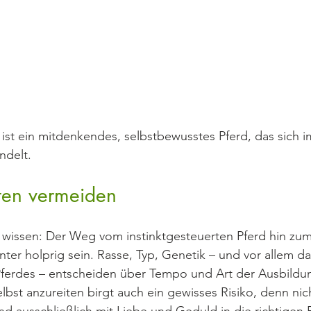
 ist ein mitdenkendes, selbstbewusstes Pferd, das sich 
ndelt.
ten vermeiden
 wissen: Der Weg vom instinktgesteuerten Pferd hin zum
ter holprig sein. Rasse, Typ, Genetik – und vor allem das
erdes – entscheiden über Tempo und Art der Ausbildun
lbst anzureiten birgt auch ein gewisses Risiko, denn nich
nd ausschließlich mit Liebe und Geduld in die richtigen