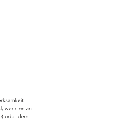
erksamkeit 
d, wenn es an 
te) oder dem 