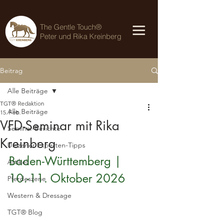
The Gentle Touch®
Peter und Rika Kreinberg
Beitrag
Alle Beiträge
TGT® Redaktion
Alle Beiträge
15. Feb.
VFD-Seminar mit Rika
Seminar-Berichte
Kreinberg
Uelzener Experten-Tipps
Baden-Württemberg | 
Artikel
10.-11. Oktober 2026
Pferdeszene
Western & Dressage
TGT® Blog