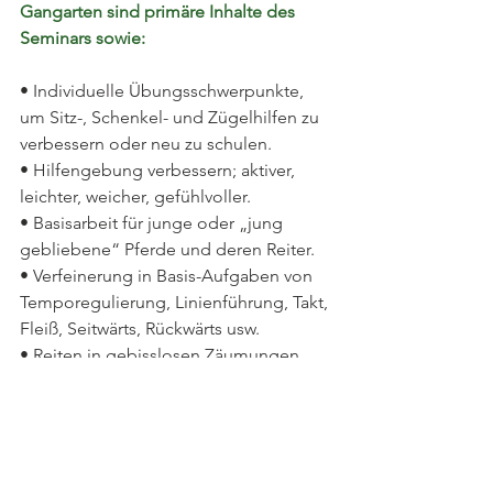
Gangarten sind primäre Inhalte des 
Seminars sowie:
• Individuelle Übungsschwerpunkte, 
um Sitz-, Schenkel- und Zügelhilfen zu 
verbessern oder neu zu schulen.
• Hilfengebung verbessern; aktiver, 
leichter, weicher, gefühlvoller.
• Basisarbeit für junge oder „jung 
gebliebene“ Pferde und deren Reiter.
• Verfeinerung in Basis-Aufgaben von 
Temporegulierung, Linienführung, Takt, 
Fleiß, Seitwärts, Rückwärts usw.
• Reiten in gebisslosen Zäumungen 
Basis: Bosal/Hackamore, 
Doppelzäumungen 
(Bosal/Wassertrense) u.a..
• Aufbau-Arbeit für fortgeschrittene 
Reiter und Pferde, ihrer Reitweise und 