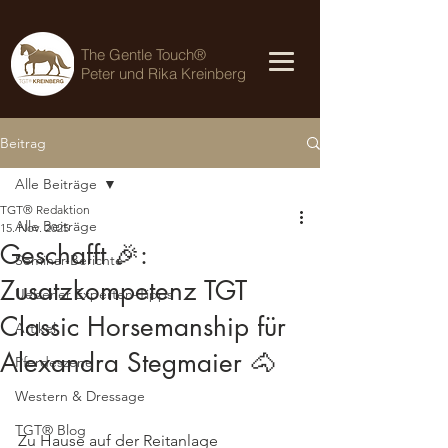
The Gentle Touch®
Peter und Rika Kreinberg
Beitrag
Alle Beiträge
TGT® Redaktion
Alle Beiträge
15. Nov. 2025
Geschafft 🎉:
Seminar-Berichte
Zusatzkompetenz TGT
Uelzener Experten-Tipps
Classic Horsemanship für
Artikel
Alexandra Stegmaier 🐴
Pferdeszene
Western & Dressage
TGT® Blog
Zu Hause auf der Reitanlage 