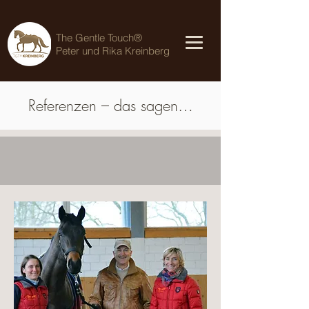
The Gentle Touch®
Peter und Rika Kreinberg
Referenzen – das sagen…