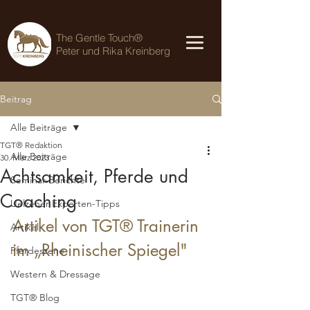
The Gentle Touch®
Peter und Rika Kreinberg
Beitrag
Alle Beiträge
TGT® Redaktion
Alle Beiträge
30. März 2023
Achtsamkeit, Pferde und
Seminar-Berichte
Coaching
Uelzener Experten-Tipps
Artikel von TGT® Trainerin 
Artikel
im „Rheinischer Spiegel"
Pferdeszene
Western & Dressage
TGT® Blog