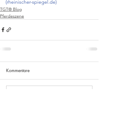
(rheinischer-spiegel.de)
TGT® Blog
Pferdeszene
Kommentare
Kommentar verfassen...
Impressum und Datenschutz
The Gentle Touch GmbH
Küppelstr. 10