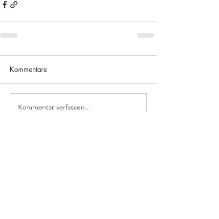
Kommentare
Kommentar verfassen...
Impressum und Datenschutz
The Gentle Touch GmbH
Küppelstr. 10
D-97657 Sandberg
Kontakt:
Peter und Rika Kreinberg