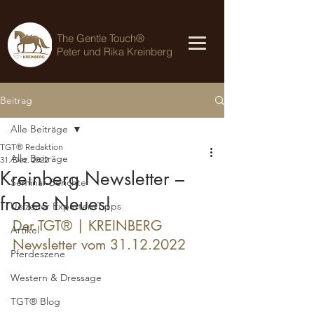
The Gentle Touch®
Peter und Rika Kreinberg
Beitrag
Alle Beiträge
TGT® Redaktion
Alle Beiträge
31. Dez. 2022
Kreinberg Newsletter –
Seminar-Berichte
frohes Neues!
Uelzener Experten-Tipps
Der TGT® | KREINBERG 
Artikel
Newsletter vom 31.12.2022
Pferdeszene
Western & Dressage
TGT® Blog