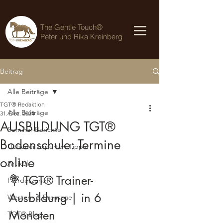
The Gentle Touch®
Peter und Rika Kreinberg
Beitrag
Alle Beiträge
TGT® Redaktion
Alle Beiträge
31. Dez. 2024
AUSBILDUNG TGT®
Seminar-Berichte
Bodenschule: Termine
Uelzener Experten-Tipps
online
Artikel
💐 TGT® Trainer-
Pferdeszene
Ausbildung | in 6 
Western & Dressage
Monaten
TGT® Blog