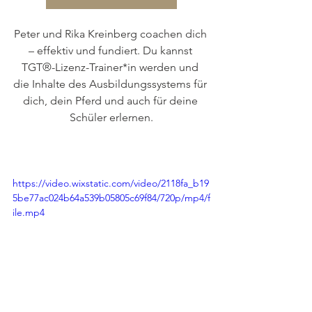
Peter und Rika Kreinberg coachen dich 
– effektiv und fundiert. Du kannst 
TGT®-Lizenz-Trainer*in werden und 
die Inhalte des Ausbildungssystems für 
dich, dein Pferd und auch für deine 
Schüler erlernen.
https://video.wixstatic.com/video/2118fa_b19
5be77ac024b64a539b05805c69f84/720p/mp4/f
ile.mp4
TGT® Blog