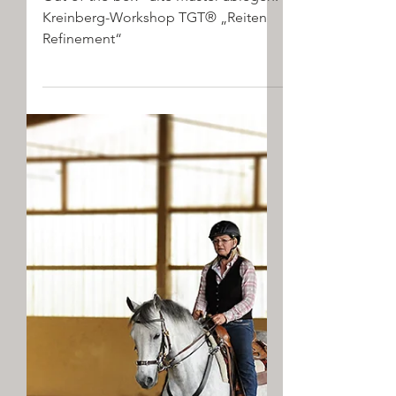
TGT® Redaktion
15. Mai 2024
„Out-of-the-box“ – alte
Muster ablegen.
Out-of-the-box - alte Muster ablegen.
Kreinberg-Workshop TGT® „Reiten
Refinement“