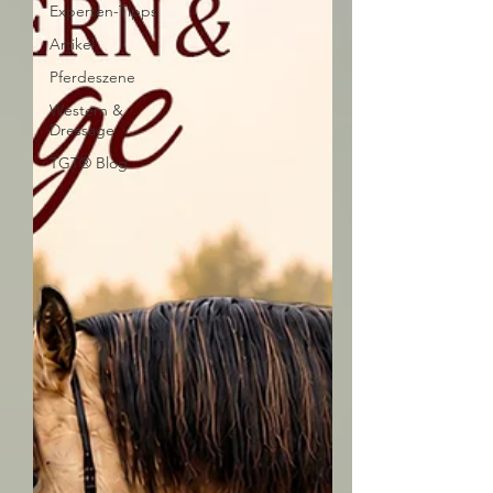
Experten-Tipps
Artikel
Pferdeszene
Western &
Dressage
TGT® Blog